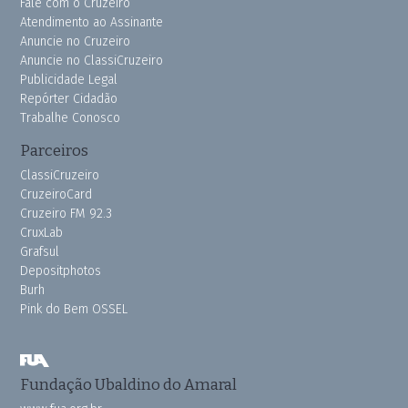
Fale com o Cruzeiro
Atendimento ao Assinante
Anuncie no Cruzeiro
Anuncie no ClassiCruzeiro
Publicidade Legal
Repórter Cidadão
Trabalhe Conosco
Parceiros
ClassiCruzeiro
CruzeiroCard
Cruzeiro FM 92.3
CruxLab
Grafsul
Depositphotos
Burh
Pink do Bem OSSEL
Fundação Ubaldino do Amaral