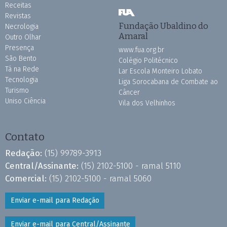
Receitas
Revistas
Fundação Ubaldino do
Necrologia
Amaral
Outro Olhar
Presença
www.fua.org.br
São Bento
Colégio Politécnico
Tá na Rede
Lar Escola Monteiro Lobato
Tecnologia
Liga Sorocabana de Combate ao
Turismo
Câncer
Uniso Ciência
Vila dos Velhinhos
Contato
Redação:
(15) 99789-3913
Central/Assinante:
(15) 2102-5100 - ramal 5110
Comercial:
(15) 2102-5100 - ramal 5060
Enviar e-mail para Redação
Enviar e-mail para Central/Assinante