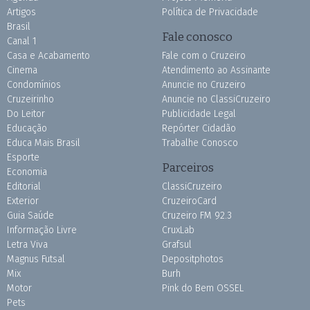
Artigos
Política de Privacidade
Brasil
Fale conosco
Canal 1
Casa e Acabamento
Fale com o Cruzeiro
Cinema
Atendimento ao Assinante
Condomínios
Anuncie no Cruzeiro
Cruzeirinho
Anuncie no ClassiCruzeiro
Do Leitor
Publicidade Legal
Educação
Repórter Cidadão
Educa Mais Brasil
Trabalhe Conosco
Esporte
Parceiros
Economia
Editorial
ClassiCruzeiro
Exterior
CruzeiroCard
Guia Saúde
Cruzeiro FM 92.3
Informação Livre
CruxLab
Letra Viva
Grafsul
Magnus Futsal
Depositphotos
Mix
Burh
Motor
Pink do Bem OSSEL
Pets