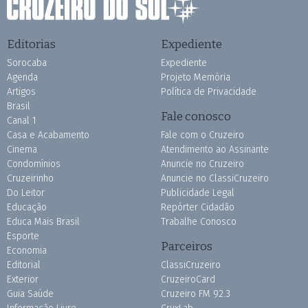
Editorias
Expediente
Sorocaba
Expediente
Agenda
Projeto Memória
Artigos
Política de Privacidade
Brasil
Fale conosco
Canal 1
Casa e Acabamento
Fale com o Cruzeiro
Cinema
Atendimento ao Assinante
Condomínios
Anuncie no Cruzeiro
Cruzeirinho
Anuncie no ClassiCruzeiro
Do Leitor
Publicidade Legal
Educação
Repórter Cidadão
Educa Mais Brasil
Trabalhe Conosco
Esporte
Parceiros
Economia
Editorial
ClassiCruzeiro
Exterior
CruzeiroCard
Guia Saúde
Cruzeiro FM 92.3