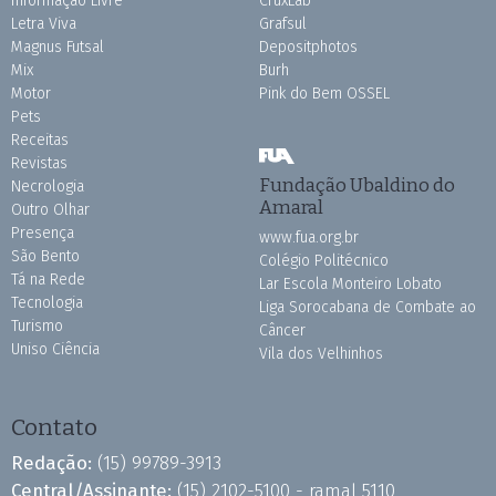
Informação Livre
CruxLab
Letra Viva
Grafsul
Magnus Futsal
Depositphotos
Mix
Burh
Motor
Pink do Bem OSSEL
Pets
Receitas
Revistas
Fundação Ubaldino do
Necrologia
Amaral
Outro Olhar
Presença
www.fua.org.br
São Bento
Colégio Politécnico
Tá na Rede
Lar Escola Monteiro Lobato
Tecnologia
Liga Sorocabana de Combate ao
Turismo
Câncer
Uniso Ciência
Vila dos Velhinhos
Contato
Redação:
(15) 99789-3913
Central/Assinante:
(15) 2102-5100 - ramal 5110