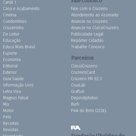
Fale conosco
Canal 1
Casa e Acabamento
Fale com o Cruzeiro
Cinema
Atendimento ao Assinante
Condomínios
Anuncie no Cruzeiro
Cruzeirinho
Anuncie no ClassiCruzeiro
Do Leitor
Publicidade Legal
Educação
Repórter Cidadão
Educa Mais Brasil
Trabalhe Conosco
Esporte
Parceiros
Economia
Editorial
ClassiCruzeiro
Exterior
CruzeiroCard
Guia Saúde
Cruzeiro FM 92.3
Informação Livre
CruxLab
Letra Viva
Grafsul
Magnus Futsal
Depositphotos
Mix
Burh
Motor
Pink do Bem OSSEL
Pets
Receitas
Revistas
Fundação Ubaldino do