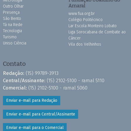
Necrologia
Amaral
Outro Olhar
Presença
www.fua.org.br
São Bento
Colégio Politécnico
Tá na Rede
Lar Escola Monteiro Lobato
Tecnologia
Liga Sorocabana de Combate ao
Turismo
Câncer
Uniso Ciência
Vila dos Velhinhos
Contato
Redação:
(15) 99789-3913
Central/Assinante:
(15) 2102-5100 - ramal 5110
Comercial:
(15) 2102-5100 - ramal 5060
Enviar e-mail para Redação
Enviar e-mail para Central/Assinante
Enviar e-mail para o Comercial