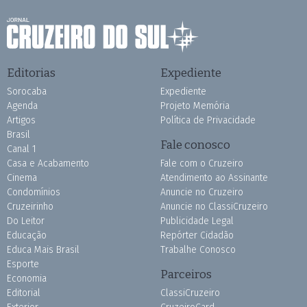
Editorias
Expediente
Sorocaba
Expediente
Agenda
Projeto Memória
Artigos
Política de Privacidade
Brasil
Fale conosco
Canal 1
Casa e Acabamento
Fale com o Cruzeiro
Cinema
Atendimento ao Assinante
Condomínios
Anuncie no Cruzeiro
Cruzeirinho
Anuncie no ClassiCruzeiro
Do Leitor
Publicidade Legal
Educação
Repórter Cidadão
Educa Mais Brasil
Trabalhe Conosco
Esporte
Parceiros
Economia
Editorial
ClassiCruzeiro