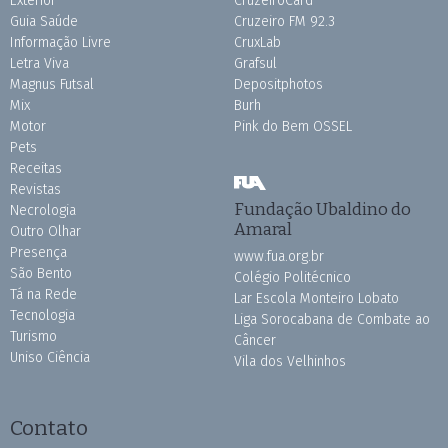
Exterior
CruzeiroCard
Guia Saúde
Cruzeiro FM 92.3
Informação Livre
CruxLab
Letra Viva
Grafsul
Magnus Futsal
Depositphotos
Mix
Burh
Motor
Pink do Bem OSSEL
Pets
Receitas
Revistas
Fundação Ubaldino do
Necrologia
Amaral
Outro Olhar
Presença
www.fua.org.br
São Bento
Colégio Politécnico
Tá na Rede
Lar Escola Monteiro Lobato
Tecnologia
Liga Sorocabana de Combate ao
Turismo
Câncer
Uniso Ciência
Vila dos Velhinhos
Contato