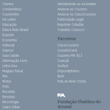
Cinema
Atendimento ao Assinante
Condomínios
Anuncie no Cruzeiro
Cruzeirinho
Anuncie no ClassiCruzeiro
Do Leitor
Publicidade Legal
Educação
Repórter Cidadão
Educa Mais Brasil
Trabalhe Conosco
Esporte
Parceiros
Economia
Editorial
ClassiCruzeiro
Exterior
CruzeiroCard
Guia Saúde
Cruzeiro FM 92.3
Informação Livre
CruxLab
Letra Viva
Grafsul
Magnus Futsal
Depositphotos
Mix
Burh
Motor
Pink do Bem OSSEL
Pets
Receitas
Revistas
Fundação Ubaldino do
Necrologia
Amaral
Outro Olhar