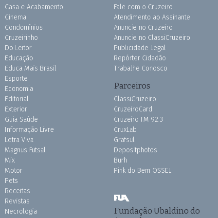
Casa e Acabamento
Fale com o Cruzeiro
Cinema
Atendimento ao Assinante
Condomínios
Anuncie no Cruzeiro
Cruzeirinho
Anuncie no ClassiCruzeiro
Do Leitor
Publicidade Legal
Educação
Repórter Cidadão
Educa Mais Brasil
Trabalhe Conosco
Esporte
Parceiros
Economia
Editorial
ClassiCruzeiro
Exterior
CruzeiroCard
Guia Saúde
Cruzeiro FM 92.3
Informação Livre
CruxLab
Letra Viva
Grafsul
Magnus Futsal
Depositphotos
Mix
Burh
Motor
Pink do Bem OSSEL
Pets
Receitas
Revistas
Fundação Ubaldino do
Necrologia