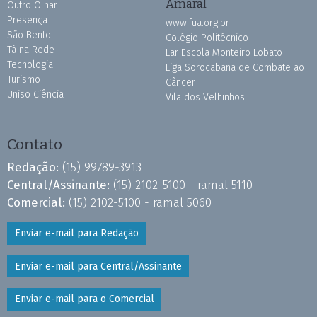
Amaral
Outro Olhar
Presença
www.fua.org.br
São Bento
Colégio Politécnico
Tá na Rede
Lar Escola Monteiro Lobato
Tecnologia
Liga Sorocabana de Combate ao
Turismo
Câncer
Uniso Ciência
Vila dos Velhinhos
Contato
Redação:
(15) 99789-3913
Central/Assinante:
(15) 2102-5100 - ramal 5110
Comercial:
(15) 2102-5100 - ramal 5060
Enviar e-mail para Redação
Enviar e-mail para Central/Assinante
Enviar e-mail para o Comercial