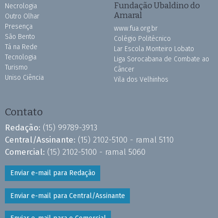
Fundação Ubaldino do
Necrologia
Amaral
Outro Olhar
Presença
www.fua.org.br
São Bento
Colégio Politécnico
Tá na Rede
Lar Escola Monteiro Lobato
Tecnologia
Liga Sorocabana de Combate ao
Turismo
Câncer
Uniso Ciência
Vila dos Velhinhos
Contato
Redação:
(15) 99789-3913
Central/Assinante:
(15) 2102-5100 - ramal 5110
Comercial:
(15) 2102-5100 - ramal 5060
Enviar e-mail para Redação
Enviar e-mail para Central/Assinante