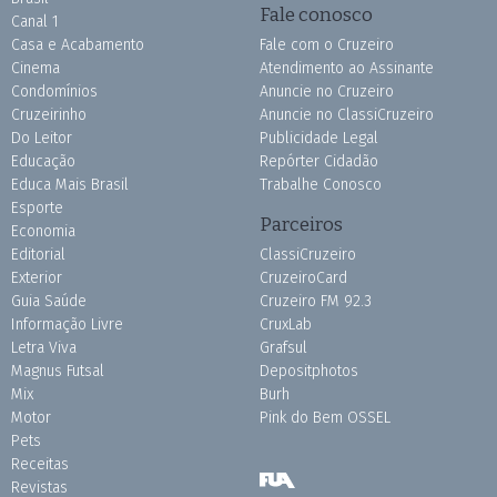
Fale conosco
Canal 1
Casa e Acabamento
Fale com o Cruzeiro
Cinema
Atendimento ao Assinante
Condomínios
Anuncie no Cruzeiro
Cruzeirinho
Anuncie no ClassiCruzeiro
Do Leitor
Publicidade Legal
Educação
Repórter Cidadão
Educa Mais Brasil
Trabalhe Conosco
Esporte
Parceiros
Economia
Editorial
ClassiCruzeiro
Exterior
CruzeiroCard
Guia Saúde
Cruzeiro FM 92.3
Informação Livre
CruxLab
Letra Viva
Grafsul
Magnus Futsal
Depositphotos
Mix
Burh
Motor
Pink do Bem OSSEL
Pets
Receitas
Revistas