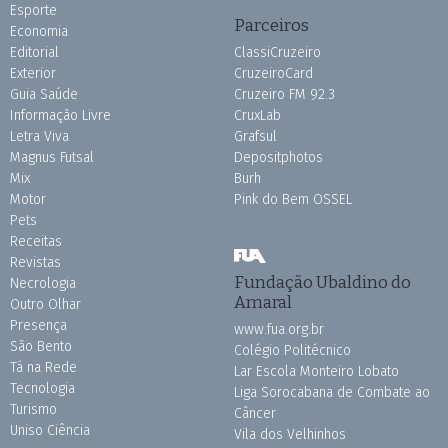
Esporte
Parceiros
Economia
Editorial
ClassiCruzeiro
Exterior
CruzeiroCard
Guia Saúde
Cruzeiro FM 92.3
Informação Livre
CruxLab
Letra Viva
Grafsul
Magnus Futsal
Depositphotos
Mix
Burh
Motor
Pink do Bem OSSEL
Pets
Receitas
Revistas
Fundação Ubaldino do
Necrologia
Amaral
Outro Olhar
Presença
www.fua.org.br
São Bento
Colégio Politécnico
Tá na Rede
Lar Escola Monteiro Lobato
Tecnologia
Liga Sorocabana de Combate ao
Turismo
Câncer
Uniso Ciência
Vila dos Velhinhos