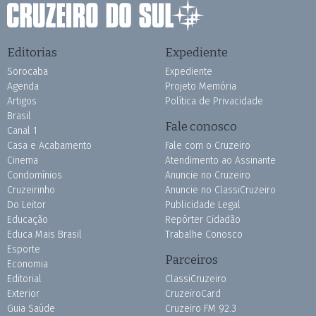
Editorias
Expediente
Sorocaba
Expediente
Agenda
Projeto Memória
Artigos
Política de Privacidade
Brasil
Fale conosco
Canal 1
Casa e Acabamento
Fale com o Cruzeiro
Cinema
Atendimento ao Assinante
Condomínios
Anuncie no Cruzeiro
Cruzeirinho
Anuncie no ClassiCruzeiro
Do Leitor
Publicidade Legal
Educação
Repórter Cidadão
Educa Mais Brasil
Trabalhe Conosco
Esporte
Parceiros
Economia
Editorial
ClassiCruzeiro
Exterior
CruzeiroCard
Guia Saúde
Cruzeiro FM 92.3