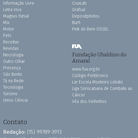
Informação Livre
CruxLab
Letra Viva
Grafsul
Magnus Futsal
Depositphotos
Mix
Burh
Motor
Pink do Bem OSSEL
Pets
Receitas
Revistas
Fundação Ubaldino do
Necrologia
Amaral
Outro Olhar
Presença
www.fua.org.br
São Bento
Colégio Politécnico
Tá na Rede
Lar Escola Monteiro Lobato
Tecnologia
Liga Sorocabana de Combate ao
Turismo
Câncer
Uniso Ciência
Vila dos Velhinhos
Contato
Redação:
(15) 99789-3913