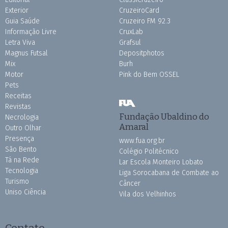
Exterior
CruzeiroCard
Guia Saúde
Cruzeiro FM 92.3
Informação Livre
CruxLab
Letra Viva
Grafsul
Magnus Futsal
Depositphotos
Mix
Burh
Motor
Pink do Bem OSSEL
Pets
Receitas
Revistas
Fundação Ubaldino do
Necrologia
Amaral
Outro Olhar
Presença
www.fua.org.br
São Bento
Colégio Politécnico
Tá na Rede
Lar Escola Monteiro Lobato
Tecnologia
Liga Sorocabana de Combate ao
Turismo
Câncer
Uniso Ciência
Vila dos Velhinhos