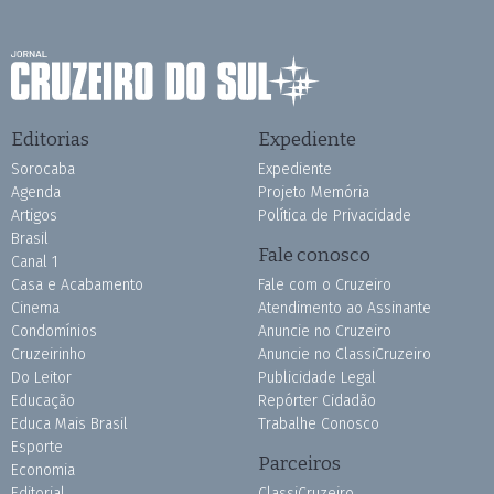
Editorias
Expediente
Sorocaba
Expediente
Agenda
Projeto Memória
Artigos
Política de Privacidade
Brasil
Fale conosco
Canal 1
Casa e Acabamento
Fale com o Cruzeiro
Cinema
Atendimento ao Assinante
Condomínios
Anuncie no Cruzeiro
Cruzeirinho
Anuncie no ClassiCruzeiro
Do Leitor
Publicidade Legal
Educação
Repórter Cidadão
Educa Mais Brasil
Trabalhe Conosco
Esporte
Parceiros
Economia
Editorial
ClassiCruzeiro