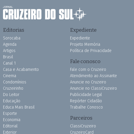
Editorias
Expediente
Sorocaba
Expediente
Agenda
Projeto Memória
Artigos
Política de Privacidade
Brasil
Fale conosco
Canal 1
Casa e Acabamento
Fale com o Cruzeiro
Cinema
Atendimento ao Assinante
Condomínios
Anuncie no Cruzeiro
Cruzeirinho
Anuncie no ClassiCruzeiro
Do Leitor
Publicidade Legal
Educação
Repórter Cidadão
Educa Mais Brasil
Trabalhe Conosco
Esporte
Parceiros
Economia
Editorial
ClassiCruzeiro
Exterior
CruzeiroCard