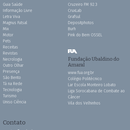
Guia Saúde
Cruzeiro FM 92.3
Informação Livre
CruxLab
Letra Viva
Grafsul
Magnus Futsal
Depositphotos
Mix
Burh
Motor
Pink do Bem OSSEL
Pets
Receitas
Revistas
Fundação Ubaldino do
Necrologia
Amaral
Outro Olhar
Presença
www.fua.org.br
São Bento
Colégio Politécnico
Tá na Rede
Lar Escola Monteiro Lobato
Tecnologia
Liga Sorocabana de Combate ao
Turismo
Câncer
Uniso Ciência
Vila dos Velhinhos
Contato