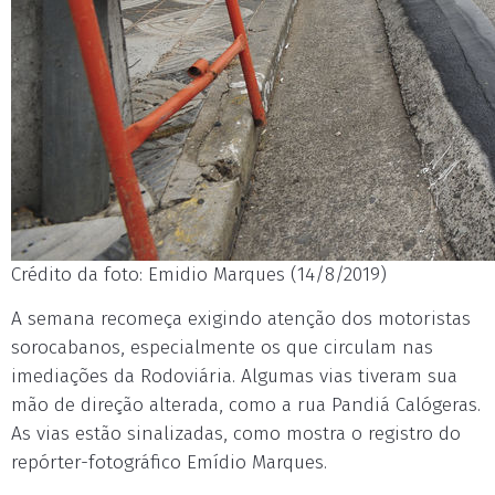
Crédito da foto: Emidio Marques (14/8/2019)
A semana recomeça exigindo atenção dos motoristas
sorocabanos, especialmente os que circulam nas
imediações da Rodoviária. Algumas vias tiveram sua
mão de direção alterada, como a rua Pandiá Calógeras.
As vias estão sinalizadas, como mostra o registro do
repórter-fotográfico Emídio Marques.