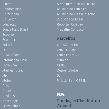
Cinema
Atendimento ao Assinante
Condomínios
Anuncie no Cruzeiro
Cruzeirinho
Anuncie no ClassiCruzeiro
Do Leitor
Publicidade Legal
Educação
Repórter Cidadão
Educa Mais Brasil
Trabalhe Conosco
Esporte
Parceiros
Economia
Editorial
ClassiCruzeiro
Exterior
CruzeiroCard
Guia Saúde
Cruzeiro FM 92.3
Informação Livre
CruxLab
Letra Viva
Grafsul
Magnus Futsal
Depositphotos
Mix
Burh
Motor
Pink do Bem OSSEL
Pets
Receitas
Revistas
Fundação Ubaldino do
Necrologia
Amaral
Outro Olhar