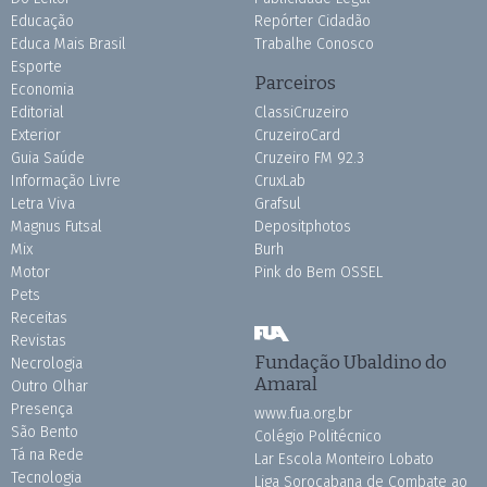
Educação
Repórter Cidadão
Educa Mais Brasil
Trabalhe Conosco
Esporte
Parceiros
Economia
Editorial
ClassiCruzeiro
Exterior
CruzeiroCard
Guia Saúde
Cruzeiro FM 92.3
Informação Livre
CruxLab
Letra Viva
Grafsul
Magnus Futsal
Depositphotos
Mix
Burh
Motor
Pink do Bem OSSEL
Pets
Receitas
Revistas
Fundação Ubaldino do
Necrologia
Amaral
Outro Olhar
Presença
www.fua.org.br
São Bento
Colégio Politécnico
Tá na Rede
Lar Escola Monteiro Lobato
Tecnologia
Liga Sorocabana de Combate ao