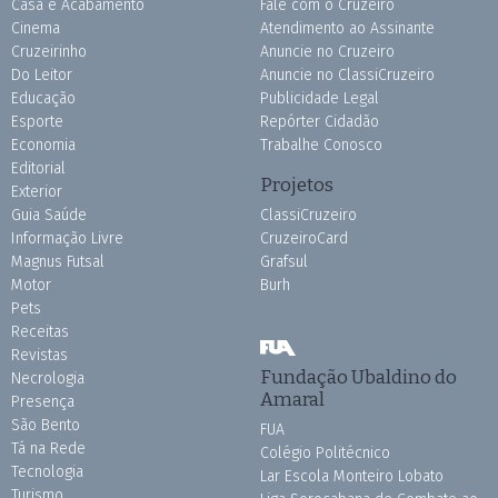
Casa e Acabamento
Fale com o Cruzeiro
Cinema
Atendimento ao Assinante
Cruzeirinho
Anuncie no Cruzeiro
Do Leitor
Anuncie no ClassiCruzeiro
Educação
Publicidade Legal
Esporte
Repórter Cidadão
Economia
Trabalhe Conosco
Editorial
Projetos
Exterior
Guia Saúde
ClassiCruzeiro
Informação Livre
CruzeiroCard
Magnus Futsal
Grafsul
Motor
Burh
Pets
Receitas
Revistas
Fundação Ubaldino do
Necrologia
Amaral
Presença
São Bento
FUA
Tá na Rede
Colégio Politécnico
Tecnologia
Lar Escola Monteiro Lobato
Turismo