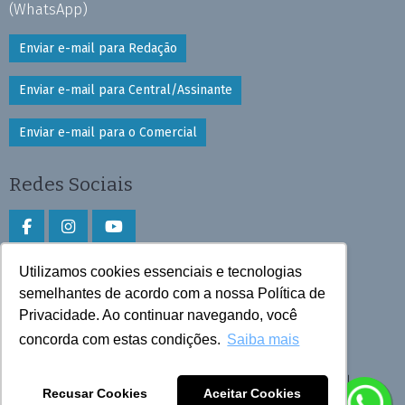
(WhatsApp)
Enviar e-mail para Redação
Enviar e-mail para Central/Assinante
Enviar e-mail para o Comercial
Redes Sociais
Utilizamos cookies essenciais e tecnologias
Faça download do aplicativo
semelhantes de acordo com a nossa Política de
Privacidade. Ao continuar navegando, você
Play Store e App Store
concorda com estas condições.
Saiba mais
Todos os direitos reservados © 2026 Cruzeiro do Sul
Recusar Cookies
Aceitar Cookies