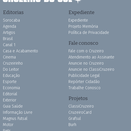
Editorias
Expediente
Sorocaba
Expediente
Agenda
Projeto Memória
Artigos
Política de Privacidade
Brasil
Fale conosco
Canal 1
Casa e Acabamento
Fale com o Cruzeiro
Cinema
Atendimento ao Assinante
Cruzeirinho
Anuncie no Cruzeiro
Do Leitor
Anuncie no ClassiCruzeiro
Educação
Publicidade Legal
Esporte
Repórter Cidadão
Economia
Trabalhe Conosco
Editorial
Projetos
Exterior
Guia Saúde
ClassiCruzeiro
Informação Livre
CruzeiroCard
Magnus Futsal
Grafsul
Motor
Burh
Pets