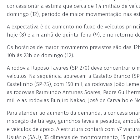
concessionária estima que cerca de 1,4 milhão de veíc
domingo (12), período de maior movimentação nas est
A expectativa é de aumento no fluxo de veículos princi
hoje (8) e a manhã de quinta-feira (9), e no retorno d
Os horários de maior movimento previstos são das 12h
10h às 23h de domingo (12).
A rodovia Raposo Tavares (SP-270) deve concentrar o m
veículos. Na sequência aparecem a Castello Branco (SP-
Castelinho (SP-75), com 150 mil; as rodovias João Leme
as rodovias Raimundo Antunes Soares, Padre Guilherm
mil; e as rodovias Bunjiro Nakao, José de Carvalho e Ne
Para atender ao aumento da demanda, a concessionár
inspeção de tráfego, guinchos leves e pesados, ambul
e veículos de apoio. A estrutura contará com 47 viatu
Usuário (SAU), 35 câmeras de monitoramento, 15 pain