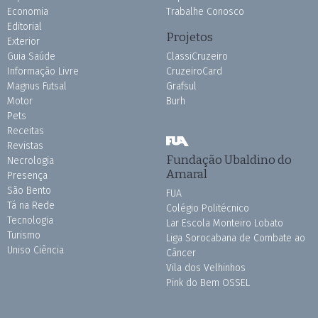
Economia
Trabalhe Conosco
Editorial
Projetos
Exterior
Guia Saúde
ClassiCruzeiro
Informação Livre
CruzeiroCard
Magnus Futsal
Grafsul
Motor
Burh
Pets
Receitas
Revistas
Fundação Ubaldino do
Necrologia
Amaral
Presença
São Bento
FUA
Tá na Rede
Colégio Politécnico
Tecnologia
Lar Escola Monteiro Lobato
Turismo
Liga Sorocabana de Combate ao
Uniso Ciência
Câncer
Vila dos Velhinhos
Pink do Bem OSSEL