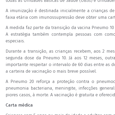
todas as Unidades Básicas de Saúde (UBSs) e Unidades
A imunização é destinada inicialmente a crianças de
faixa etária com imunossupressão deve obter uma car
A medida faz parte da transição da vacina Pneumo 10 
A estratégia também contempla pessoas com como
especiais.
Durante a transição, as crianças recebem, aos 2 me
segunda dose da Pneumo 10. Já aos 12 meses, outra
importante respeitar o intervalo de 60 dias entre as
a carteira de vacinação o mais breve possível.
A Pneumo 20 reforça a proteção contra o pneumoco
pneumonia bacteriana, meningite, infecções general
piores casos, à morte. A vacinação é gratuita e ofere
Carta médica