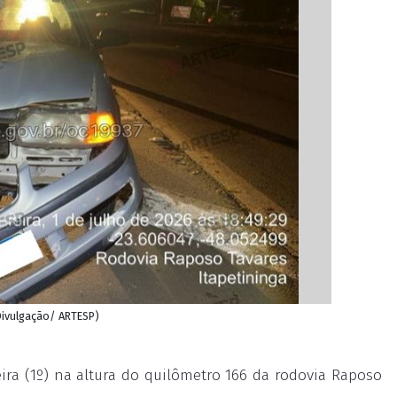
Divulgação/ ARTESP)
ra (1º) na altura do quilômetro 166 da rodovia Raposo