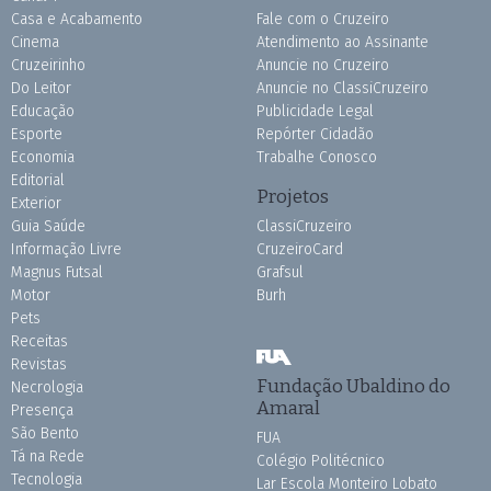
Casa e Acabamento
Fale com o Cruzeiro
Cinema
Atendimento ao Assinante
Cruzeirinho
Anuncie no Cruzeiro
Do Leitor
Anuncie no ClassiCruzeiro
Educação
Publicidade Legal
Esporte
Repórter Cidadão
Economia
Trabalhe Conosco
Editorial
Projetos
Exterior
Guia Saúde
ClassiCruzeiro
Informação Livre
CruzeiroCard
Magnus Futsal
Grafsul
Motor
Burh
Pets
Receitas
Revistas
Fundação Ubaldino do
Necrologia
Amaral
Presença
São Bento
FUA
Tá na Rede
Colégio Politécnico
Tecnologia
Lar Escola Monteiro Lobato