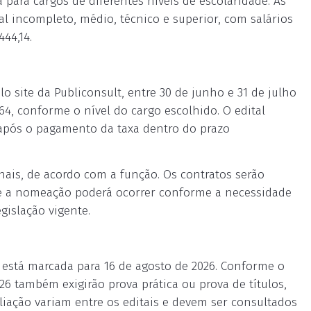
 para cargos de diferentes níveis de escolaridade. As
 incompleto, médio, técnico e superior, com salários
44,14.
o site da Publiconsult, entre 30 de junho e 31 de julho
1,64, conforme o nível do cargo escolhido. O edital
após o pagamento da taxa dentro do prazo
nais, de acordo com a função. Os contratos serão
, e a nomeação poderá ocorrer conforme a necessidade
egislação vigente.
s está marcada para 16 de agosto de 2026. Conforme o
026 também exigirão prova prática ou prova de títulos,
liação variam entre os editais e devem ser consultados