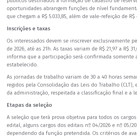
públicos destinados à formação de cadastro de reserva
oportunidades abrangem funções de nível fundamental
que chegam a R$ 5.033,85, além de vale-refeição de R$ 4
Inscrições e taxas
Os interessados devem se inscrever exclusivamente pel
de 2026, até as 21h. As taxas variam de R$ 21,97 a R$ 3
informa que a participação será confirmada somente 
estabelecido.
As jornadas de trabalho variam de 30 a 40 horas sema
regidos pela Consolidação das Leis do Trabalho (CLT)
da administração, respeitada a classificação final e a l
Etapas da seleção
A seleção que terá prova objetiva para todos os cargo
edital, alguns cargos dos editais nº 04/2026 e nº 05/2
dependendo da função pretendida. Os critérios de ava