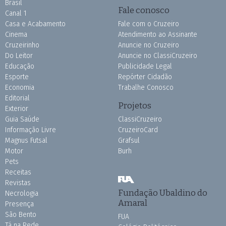
Brasil
Fale conosco
Canal 1
Casa e Acabamento
Fale com o Cruzeiro
Cinema
Atendimento ao Assinante
Cruzeirinho
Anuncie no Cruzeiro
Do Leitor
Anuncie no ClassiCruzeiro
Educação
Publicidade Legal
Esporte
Repórter Cidadão
Economia
Trabalhe Conosco
Editorial
Projetos
Exterior
Guia Saúde
ClassiCruzeiro
Informação Livre
CruzeiroCard
Magnus Futsal
Grafsul
Motor
Burh
Pets
Receitas
Revistas
Fundação Ubaldino do
Necrologia
Amaral
Presença
São Bento
FUA
Tá na Rede