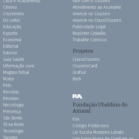
Casa e Acabamento
Fale com o Cruzeiro
Cinema
Atendimento ao Assinante
Cruzeirinho
Anuncie no Cruzeiro
Do Leitor
Anuncie no ClassiCruzeiro
Educação
Publicidade Legal
Esporte
Repórter Cidadão
Economia
Trabalhe Conosco
Editorial
Projetos
Exterior
Guia Saúde
ClassiCruzeiro
Informação Livre
CruzeiroCard
Magnus Futsal
Grafsul
Motor
Burh
Pets
Receitas
Revistas
Fundação Ubaldino do
Necrologia
Amaral
Presença
São Bento
FUA
Tá na Rede
Colégio Politécnico
Tecnologia
Lar Escola Monteiro Lobato
Turismo
Liga Sorocabana de Combate ao