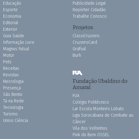
Educação
Publicidade Legal
Esporte
Repórter Cidadão
Economia
Trabalhe Conosco
Editorial
Projetos
Exterior
Guia Saúde
ClassiCruzeiro
Informação Livre
CruzeiroCard
Magnus Futsal
Grafsul
Motor
Burh
Pets
Receitas
Revistas
Fundação Ubaldino do
Necrologia
Amaral
Presença
São Bento
FUA
Tá na Rede
Colégio Politécnico
Tecnologia
Lar Escola Monteiro Lobato
Turismo
Liga Sorocabana de Combate ao
Uniso Ciência
Câncer
Vila dos Velhinhos
Pink do Bem OSSEL