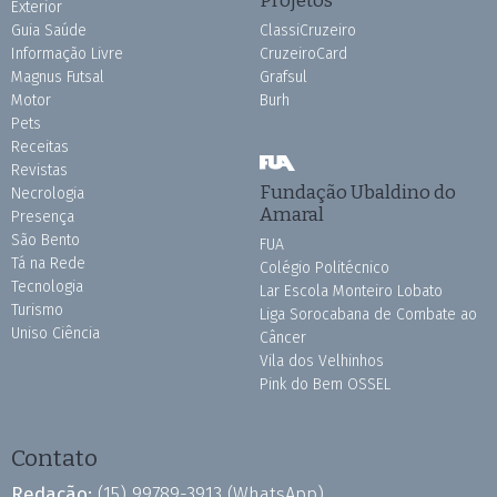
Exterior
Guia Saúde
ClassiCruzeiro
Informação Livre
CruzeiroCard
Magnus Futsal
Grafsul
Motor
Burh
Pets
Receitas
Revistas
Fundação Ubaldino do
Necrologia
Amaral
Presença
São Bento
FUA
Tá na Rede
Colégio Politécnico
Tecnologia
Lar Escola Monteiro Lobato
Turismo
Liga Sorocabana de Combate ao
Uniso Ciência
Câncer
Vila dos Velhinhos
Pink do Bem OSSEL
Contato
Redação:
(15) 99789-3913
(WhatsApp)