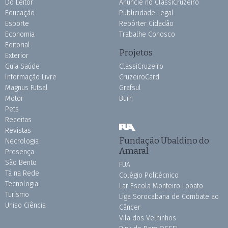
Do Leitor
Anuncie no ClassiCruzeiro
Educação
Publicidade Legal
Esporte
Repórter Cidadão
Economia
Trabalhe Conosco
Editorial
Projetos
Exterior
Guia Saúde
ClassiCruzeiro
Informação Livre
CruzeiroCard
Magnus Futsal
Grafsul
Motor
Burh
Pets
Receitas
Revistas
Fundação Ubaldino do
Necrologia
Amaral
Presença
São Bento
FUA
Tá na Rede
Colégio Politécnico
Tecnologia
Lar Escola Monteiro Lobato
Turismo
Liga Sorocabana de Combate ao
Uniso Ciência
Câncer
Vila dos Velhinhos