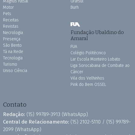
Magnus Futsal
Grafsul
Motor
Burh
Pets
Receitas
Revistas
Fundação Ubaldino do
Necrologia
Amaral
Presença
São Bento
FUA
Tá na Rede
Colégio Politécnico
Tecnologia
Lar Escola Monteiro Lobato
Turismo
Liga Sorocabana de Combate ao
Uniso Ciência
Câncer
Vila dos Velhinhos
Pink do Bem OSSEL
Contato
Redação:
(15) 99789-3913
(WhatsApp)
Central de Relacionamento:
(15) 2102-5110 /
(15) 99789-
2099
(WhatsApp)