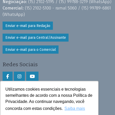
Negociação:
(15) 2102-5195 /
(15) 99788-3219
(WhatsApp)
Comercial:
(15) 2102-5100 - ramal 5060 /
(15) 99789-6861
(WhatsApp)
Enviar e-mail para Redação
Enviar e-mail para Central/Assinante
Enviar e-mail para o Comercial
Redes Sociais
Utilizamos cookies essenciais e tecnologias
Faça download do aplicativo
semelhantes de acordo com a nossa Política de
Play Store e App Store
Privacidade. Ao continuar navegando, você
concorda com estas condições.
Saiba mais