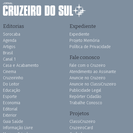
Editorias
Expediente
Sorocaba
Expediente
Agenda
Projeto Memória
Artigos
Política de Privacidade
Brasil
Fale conosco
Canal 1
Casa e Acabamento
Fale com o Cruzeiro
Cinema
Atendimento ao Assinante
Cruzeirinho
Anuncie no Cruzeiro
Do Leitor
Anuncie no ClassiCruzeiro
Educação
Publicidade Legal
Esporte
Repórter Cidadão
Economia
Trabalhe Conosco
Editorial
Projetos
Exterior
Guia Saúde
ClassiCruzeiro
Informação Livre
CruzeiroCard