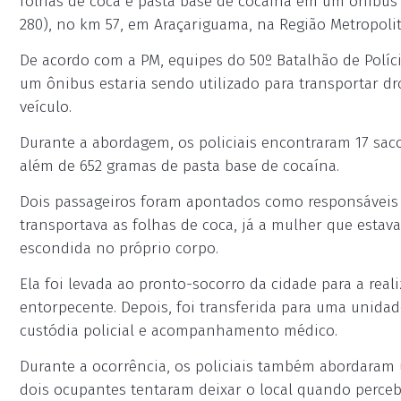
folhas de coca e pasta base de cocaína em um ônibus 
280), no km 57, em Araçariguama, na Região Metropoli
De acordo com a PM, equipes do 50º Batalhão de Políci
um ônibus estaria sendo utilizado para transportar dro
veículo.
Durante a abordagem, os policiais encontraram 17 saco
além de 652 gramas de pasta base de cocaína.
Dois passageiros foram apontados como responsáveis 
transportava as folhas de coca, já a mulher que estava
escondida no próprio corpo.
Ela foi levada ao pronto-socorro da cidade para a rea
entorpecente. Depois, foi transferida para uma unid
custódia policial e acompanhamento médico.
Durante a ocorrência, os policiais também abordaram 
dois ocupantes tentaram deixar o local quando perceb