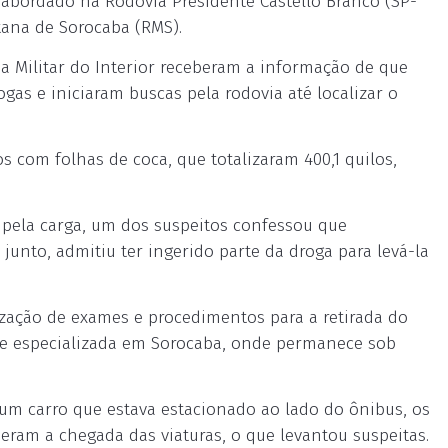
abordado na Rodovia Presidente Castello Branco (SP-
tana de Sorocaba (RMS).
a Militar do Interior receberam a informação de que
gas e iniciaram buscas pela rodovia até localizar o
s com folhas de coca, que totalizaram 400,1 quilos,
pela carga, um dos suspeitos confessou que
 junto, admitiu ter ingerido parte da droga para levá-la
lização de exames e procedimentos para a retirada do
ade especializada em Sorocaba, onde permanece sob
um carro que estava estacionado ao lado do ônibus, os
eram a chegada das viaturas, o que levantou suspeitas.