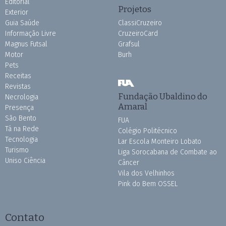
Editorial
Projetos
Exterior
Guia Saúde
ClassiCruzeiro
Informação Livre
CruzeiroCard
Magnus Futsal
Grafsul
Motor
Burh
Pets
Receitas
Revistas
Fundação Ubaldino do
Necrologia
Amaral
Presença
São Bento
FUA
Tá na Rede
Colégio Politécnico
Tecnologia
Lar Escola Monteiro Lobato
Turismo
Liga Sorocabana de Combate ao
Uniso Ciência
Câncer
Vila dos Velhinhos
Pink do Bem OSSEL
Contato