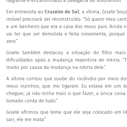
flagrante e encaminhado à Delegacia de Votorantim.
Em entrevista ao
Cruzeiro do Sul
, a vítima, Gisele So
imóvel precisará ser reconstruído. "Só quero meu ca
e um banheiro que era a casa dos meus pais. Ainda nã
vai ter que ser demolida e feita novamente, porque
zero.”
Gisele também destacou a situação do filho mais
dificuldades após a mudança repentina de rotina. “
muito por causa da mudança na rotina dele.”
A vítima contou que soube do incêndio por meio dos 
meus vizinhos, que me ligaram. Eu estava em um ba
cheguei, já não tinha mais o que fazer, a única coisa
tomado conta de tudo.”
Gisele afirmou que teme que ele seja colocado em lib
sair, ele me mata.”