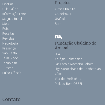
Projetos
Exterior
Guia Saúde
ClassiCruzeiro
Informação Livre
CruzeiroCard
Magnus Futsal
Grafsul
Motor
Burh
Pets
Receitas
Revistas
Fundação Ubaldino do
Necrologia
Amaral
Presença
São Bento
FUA
Tá na Rede
Colégio Politécnico
Tecnologia
Lar Escola Monteiro Lobato
Turismo
Liga Sorocabana de Combate ao
Uniso Ciência
Câncer
Vila dos Velhinhos
Pink do Bem OSSEL
Contato