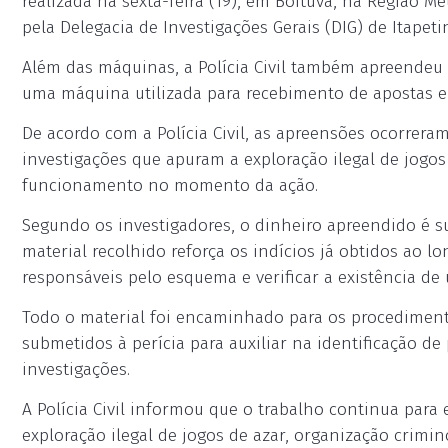
realizada na sexta-feira (19), em Boituva, na Região M
pela Delegacia de Investigações Gerais (DIG) de Itapet
Além das máquinas, a Polícia Civil também apreendeu c
uma máquina utilizada para recebimento de apostas e
De acordo com a Polícia Civil, as apreensões ocorrera
investigações que apuram a exploração ilegal de jogo
funcionamento no momento da ação.
Segundo os investigadores, o dinheiro apreendido é sus
material recolhido reforça os indícios já obtidos ao lo
responsáveis pelo esquema e verificar a existência de 
Todo o material foi encaminhado para os procedimentos
submetidos à perícia para auxiliar na identificação d
investigações.
A Polícia Civil informou que o trabalho continua para 
exploração ilegal de jogos de azar, organização crimi