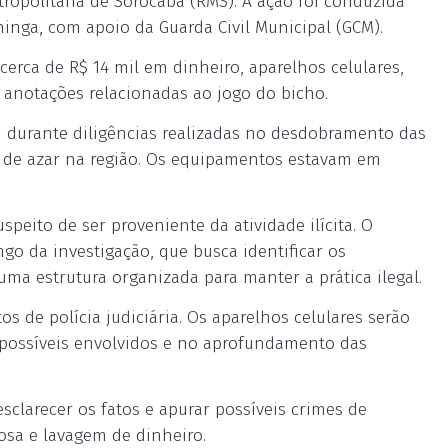
etropolitana de Sorocaba (RMS). A ação foi conduzida
ininga, com apoio da Guarda Civil Municipal (GCM).
erca de R$ 14 mil em dinheiro, aparelhos celulares,
 anotações relacionadas ao jogo do bicho.
m durante diligências realizadas no desdobramento das
s de azar na região. Os equipamentos estavam em
peito de ser proveniente da atividade ilícita. O
ngo da investigação, que busca identificar os
uma estrutura organizada para manter a prática ilegal.
 de polícia judiciária. Os aparelhos celulares serão
e possíveis envolvidos e no aprofundamento das
esclarecer os fatos e apurar possíveis crimes de
nosa e lavagem de dinheiro.