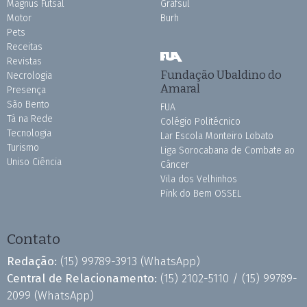
Magnus Futsal
Grafsul
Motor
Burh
Pets
Receitas
Revistas
Fundação Ubaldino do
Necrologia
Amaral
Presença
São Bento
FUA
Tá na Rede
Colégio Politécnico
Tecnologia
Lar Escola Monteiro Lobato
Turismo
Liga Sorocabana de Combate ao
Uniso Ciência
Câncer
Vila dos Velhinhos
Pink do Bem OSSEL
Contato
Redação:
(15) 99789-3913
(WhatsApp)
Central de Relacionamento:
(15) 2102-5110 /
(15) 99789-
2099
(WhatsApp)