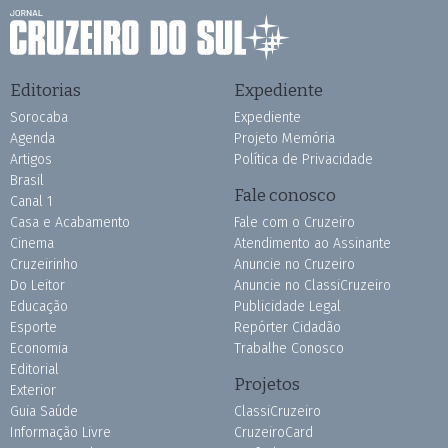
Editorias
Expediente
Sorocaba
Expediente
Agenda
Projeto Memória
Artigos
Política de Privacidade
Brasil
Fale conosco
Canal 1
Casa e Acabamento
Fale com o Cruzeiro
Cinema
Atendimento ao Assinante
Cruzeirinho
Anuncie no Cruzeiro
Do Leitor
Anuncie no ClassiCruzeiro
Educação
Publicidade Legal
Esporte
Repórter Cidadão
Economia
Trabalhe Conosco
Editorial
Projetos
Exterior
Guia Saúde
ClassiCruzeiro
Informação Livre
CruzeiroCard