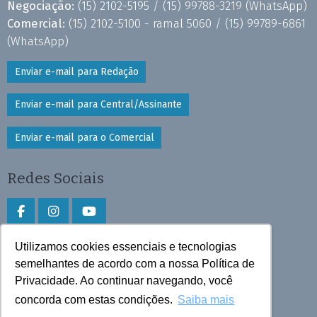
Negociação:
(15) 2102-5195 /
(15) 99788-3219
(WhatsApp)
Comercial:
(15) 2102-5100 - ramal 5060 /
(15) 99789-6861
(WhatsApp)
Enviar e-mail para Redação
Enviar e-mail para Central/Assinante
Enviar e-mail para o Comercial
Redes Sociais
Utilizamos cookies essenciais e tecnologias
Faça download do aplicativo
semelhantes de acordo com a nossa Política de
Privacidade. Ao continuar navegando, você
Play Store e App Store
concorda com estas condições.
Saiba mais