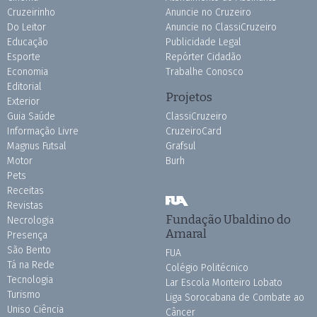
Cruzeirinho
Anuncie no Cruzeiro
Do Leitor
Anuncie no ClassiCruzeiro
Educação
Publicidade Legal
Esporte
Repórter Cidadão
Economia
Trabalhe Conosco
Editorial
Projetos
Exterior
Guia Saúde
ClassiCruzeiro
Informação Livre
CruzeiroCard
Magnus Futsal
Grafsul
Motor
Burh
Pets
Receitas
Revistas
Fundação Ubaldino do
Necrologia
Amaral
Presença
São Bento
FUA
Tá na Rede
Colégio Politécnico
Tecnologia
Lar Escola Monteiro Lobato
Turismo
Liga Sorocabana de Combate ao
Uniso Ciência
Câncer