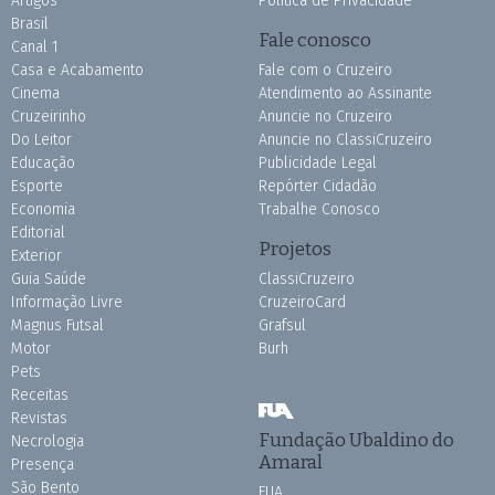
Artigos
Política de Privacidade
Brasil
Fale conosco
Canal 1
Casa e Acabamento
Fale com o Cruzeiro
Cinema
Atendimento ao Assinante
Cruzeirinho
Anuncie no Cruzeiro
Do Leitor
Anuncie no ClassiCruzeiro
Educação
Publicidade Legal
Esporte
Repórter Cidadão
Economia
Trabalhe Conosco
Editorial
Projetos
Exterior
Guia Saúde
ClassiCruzeiro
Informação Livre
CruzeiroCard
Magnus Futsal
Grafsul
Motor
Burh
Pets
Receitas
Revistas
Fundação Ubaldino do
Necrologia
Amaral
Presença
São Bento
FUA