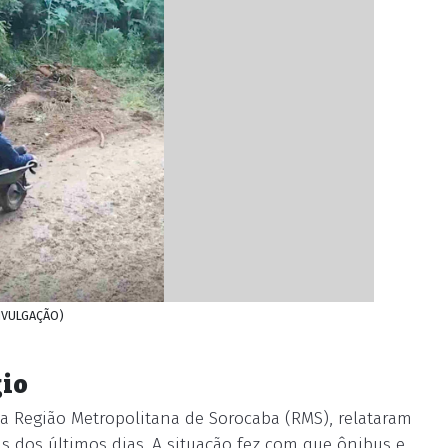
DIVULGAÇÃO)
gio
a Região Metropolitana de Sorocaba (RMS), relataram
s dos últimos dias. A situação fez com que ônibus e