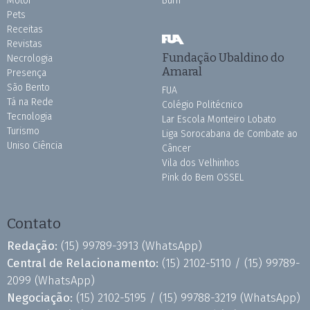
Motor
Burh
Pets
Receitas
Revistas
Fundação Ubaldino do
Necrologia
Amaral
Presença
São Bento
FUA
Tá na Rede
Colégio Politécnico
Tecnologia
Lar Escola Monteiro Lobato
Turismo
Liga Sorocabana de Combate ao
Uniso Ciência
Câncer
Vila dos Velhinhos
Pink do Bem OSSEL
Contato
Redação:
(15) 99789-3913
(WhatsApp)
Central de Relacionamento:
(15) 2102-5110 /
(15) 99789-
2099
(WhatsApp)
Negociação:
(15) 2102-5195 /
(15) 99788-3219
(WhatsApp)