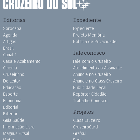
Editorias
Expediente
Sorocaba
Expediente
Agenda
Projeto Memória
Artigos
Política de Privacidade
Brasil
Fale conosco
Canal 1
Casa e Acabamento
Fale com o Cruzeiro
Cinema
Atendimento ao Assinante
Cruzeirinho
Anuncie no Cruzeiro
Do Leitor
Anuncie no ClassiCruzeiro
Educação
Publicidade Legal
Esporte
Repórter Cidadão
Economia
Trabalhe Conosco
Editorial
Projetos
Exterior
Guia Saúde
ClassiCruzeiro
Informação Livre
CruzeiroCard
Magnus Futsal
Grafsul