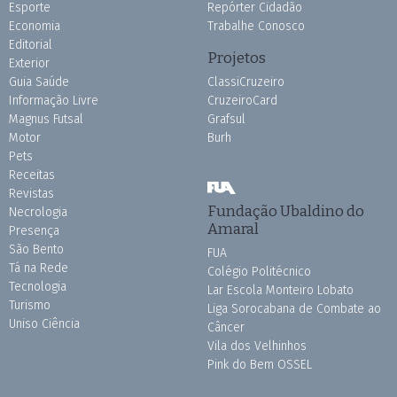
Esporte
Repórter Cidadão
Economia
Trabalhe Conosco
Editorial
Projetos
Exterior
Guia Saúde
ClassiCruzeiro
Informação Livre
CruzeiroCard
Magnus Futsal
Grafsul
Motor
Burh
Pets
Receitas
Revistas
Fundação Ubaldino do
Necrologia
Amaral
Presença
São Bento
FUA
Tá na Rede
Colégio Politécnico
Tecnologia
Lar Escola Monteiro Lobato
Turismo
Liga Sorocabana de Combate ao
Uniso Ciência
Câncer
Vila dos Velhinhos
Pink do Bem OSSEL