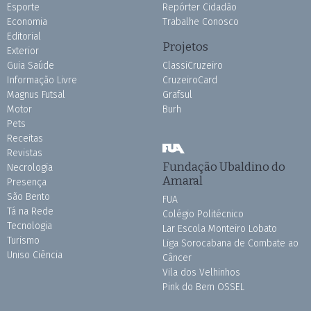
Esporte
Repórter Cidadão
Economia
Trabalhe Conosco
Editorial
Projetos
Exterior
Guia Saúde
ClassiCruzeiro
Informação Livre
CruzeiroCard
Magnus Futsal
Grafsul
Motor
Burh
Pets
Receitas
Revistas
Fundação Ubaldino do
Necrologia
Amaral
Presença
São Bento
FUA
Tá na Rede
Colégio Politécnico
Tecnologia
Lar Escola Monteiro Lobato
Turismo
Liga Sorocabana de Combate ao
Uniso Ciência
Câncer
Vila dos Velhinhos
Pink do Bem OSSEL