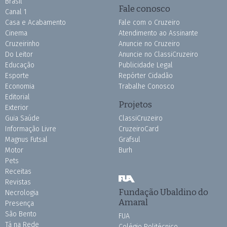
Brasil
Fale conosco
Canal 1
Casa e Acabamento
Fale com o Cruzeiro
Cinema
Atendimento ao Assinante
Cruzeirinho
Anuncie no Cruzeiro
Do Leitor
Anuncie no ClassiCruzeiro
Educação
Publicidade Legal
Esporte
Repórter Cidadão
Economia
Trabalhe Conosco
Editorial
Projetos
Exterior
Guia Saúde
ClassiCruzeiro
Informação Livre
CruzeiroCard
Magnus Futsal
Grafsul
Motor
Burh
Pets
Receitas
Revistas
Fundação Ubaldino do
Necrologia
Amaral
Presença
São Bento
FUA
Tá na Rede
Colégio Politécnico