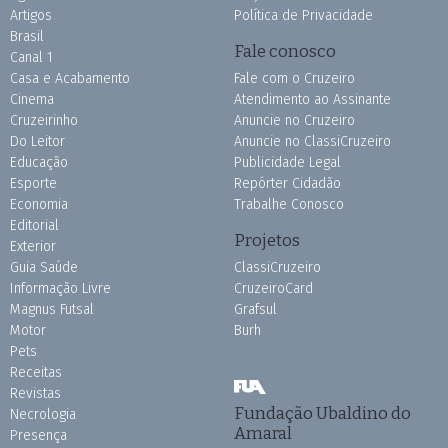
Artigos
Política de Privacidade
Brasil
Fale conosco
Canal 1
Casa e Acabamento
Fale com o Cruzeiro
Cinema
Atendimento ao Assinante
Cruzeirinho
Anuncie no Cruzeiro
Do Leitor
Anuncie no ClassiCruzeiro
Educação
Publicidade Legal
Esporte
Repórter Cidadão
Economia
Trabalhe Conosco
Editorial
Projetos
Exterior
Guia Saúde
ClassiCruzeiro
Informação Livre
CruzeiroCard
Magnus Futsal
Grafsul
Motor
Burh
Pets
Receitas
Revistas
Fundação Ubaldino do
Necrologia
Amaral
Presença