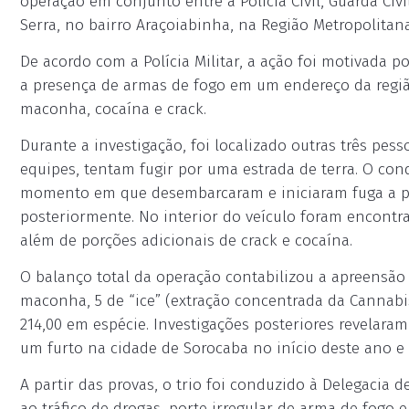
operação em conjunto entre a Polícia Civil, Guarda Civi
Serra, no bairro Araçoiabinha, na Região Metropolitan
De acordo com a Polícia Militar, a ação foi motivada
a presença de armas de fogo em um endereço da região
maconha, cocaína e crack.
Durante a investigação, foi localizado outras três pe
equipes, tentam fugir por uma estrada de terra. O con
momento em que desembarcaram e iniciaram fuga a pé,
posteriormente. No interior do veículo foram encontr
além de porções adicionais de crack e cocaína.
O balanço total da operação contabilizou a apreensão 
maconha, 5 de “ice” (extração concentrada da Cannabi
214,00 em espécie. Investigações posteriores revelaram
um furto na cidade de Sorocaba no início deste ano e 
A partir das provas, o trio foi conduzido à Delegacia d
ao tráfico de drogas, porte irregular de arma de fogo e