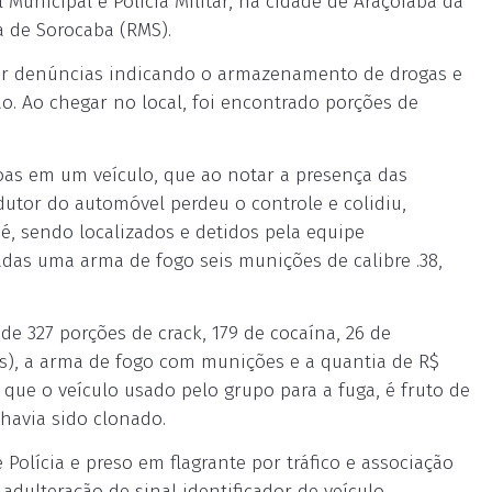
l Municipal e Polícia Militar, na cidade de Araçoiaba da
a de Sorocaba (RMS).
 por denúncias indicando o armazenamento de drogas e
. Ao chegar no local, foi encontrado porções de
ssoas em um veículo, que ao notar a presença das
dutor do automóvel perdeu o controle e colidiu,
 sendo localizados e detidos pela equipe
adas uma arma de fogo seis munições de calibre .38,
de 327 porções de crack, 179 de cocaína, 26 de
s), a arma de fogo com munições e a quantia de R$
 que o veículo usado pelo grupo para a fuga, é fruto de
havia sido clonado.
e Polícia e preso em flagrante por tráfico e associação
 adulteração de sinal identificador de veículo,