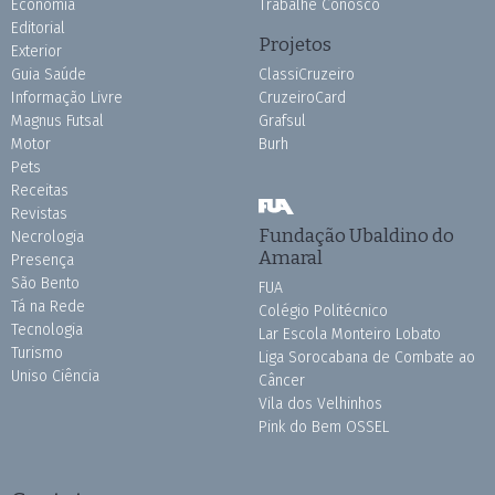
Economia
Trabalhe Conosco
Editorial
Projetos
Exterior
Guia Saúde
ClassiCruzeiro
Informação Livre
CruzeiroCard
Magnus Futsal
Grafsul
Motor
Burh
Pets
Receitas
Revistas
Fundação Ubaldino do
Necrologia
Amaral
Presença
São Bento
FUA
Tá na Rede
Colégio Politécnico
Tecnologia
Lar Escola Monteiro Lobato
Turismo
Liga Sorocabana de Combate ao
Uniso Ciência
Câncer
Vila dos Velhinhos
Pink do Bem OSSEL