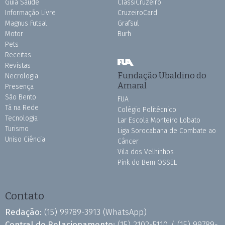
Guia Saúde
ClassiCruzeiro
Informação Livre
CruzeiroCard
Magnus Futsal
Grafsul
Motor
Burh
Pets
Receitas
Revistas
Fundação Ubaldino do
Necrologia
Amaral
Presença
São Bento
FUA
Tá na Rede
Colégio Politécnico
Tecnologia
Lar Escola Monteiro Lobato
Turismo
Liga Sorocabana de Combate ao
Uniso Ciência
Câncer
Vila dos Velhinhos
Pink do Bem OSSEL
Contato
Redação:
(15) 99789-3913
(WhatsApp)
Central de Relacionamento:
(15) 2102-5110 /
(15) 99789-