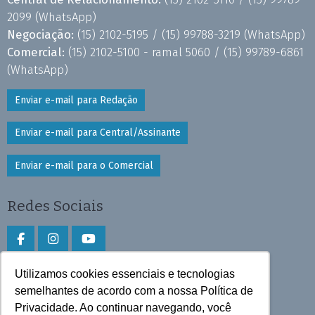
2099
(WhatsApp)
Negociação:
(15) 2102-5195 /
(15) 99788-3219
(WhatsApp)
Comercial:
(15) 2102-5100 - ramal 5060 /
(15) 99789-6861
(WhatsApp)
Enviar e-mail para Redação
Enviar e-mail para Central/Assinante
Enviar e-mail para o Comercial
Redes Sociais
Utilizamos cookies essenciais e tecnologias
Faça download do aplicativo
semelhantes de acordo com a nossa Política de
Privacidade. Ao continuar navegando, você
Play Store e App Store