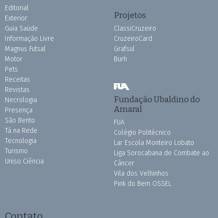
Editorial
Projetos
Exterior
Guia Saúde
ClassiCruzeiro
Informação Livre
CruzeiroCard
Magnus Futsal
Grafsul
Motor
Burh
Pets
Receitas
Revistas
Fundação Ubaldino do
Necrologia
Amaral
Presença
São Bento
FUA
Tá na Rede
Colégio Politécnico
Tecnologia
Lar Escola Monteiro Lobato
Turismo
Liga Sorocabana de Combate ao
Uniso Ciência
Câncer
Vila dos Velhinhos
Pink do Bem OSSEL
Contato