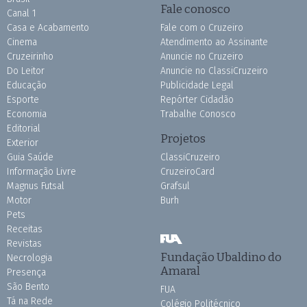
Fale conosco
Canal 1
Casa e Acabamento
Fale com o Cruzeiro
Cinema
Atendimento ao Assinante
Cruzeirinho
Anuncie no Cruzeiro
Do Leitor
Anuncie no ClassiCruzeiro
Educação
Publicidade Legal
Esporte
Repórter Cidadão
Economia
Trabalhe Conosco
Editorial
Projetos
Exterior
Guia Saúde
ClassiCruzeiro
Informação Livre
CruzeiroCard
Magnus Futsal
Grafsul
Motor
Burh
Pets
Receitas
Revistas
Fundação Ubaldino do
Necrologia
Amaral
Presença
São Bento
FUA
Tá na Rede
Colégio Politécnico