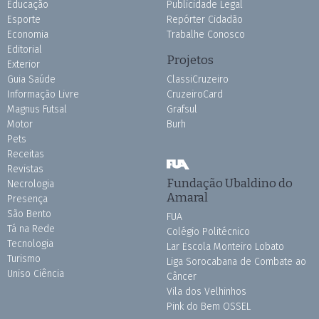
Educação
Publicidade Legal
Esporte
Repórter Cidadão
Economia
Trabalhe Conosco
Editorial
Projetos
Exterior
Guia Saúde
ClassiCruzeiro
Informação Livre
CruzeiroCard
Magnus Futsal
Grafsul
Motor
Burh
Pets
Receitas
Revistas
Fundação Ubaldino do
Necrologia
Amaral
Presença
São Bento
FUA
Tá na Rede
Colégio Politécnico
Tecnologia
Lar Escola Monteiro Lobato
Turismo
Liga Sorocabana de Combate ao
Uniso Ciência
Câncer
Vila dos Velhinhos
Pink do Bem OSSEL