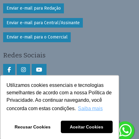
Enviar e-mail para Redação
Enviar e-mail para Central/Assinante
Enviar e-mail para o Comercial
Redes Sociais
Utilizamos cookies essenciais e tecnologias
Faça download do aplicativo
semelhantes de acordo com a nossa Política de
Play Store e App Store
Privacidade. Ao continuar navegando, você
concorda com estas condições.
Saiba mais
Todos os direitos reservados © 2026 Cruzeiro do Sul
Recusar Cookies
Aceitar Cookies