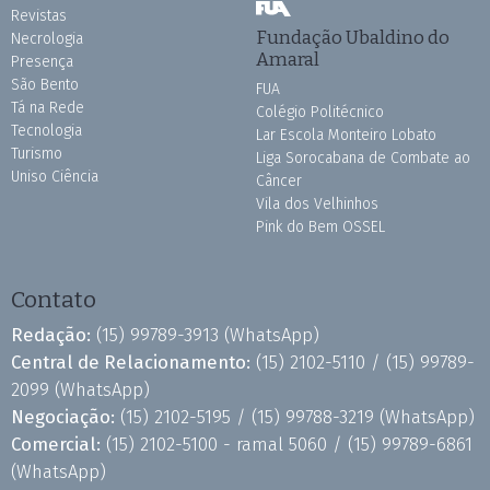
Revistas
Fundação Ubaldino do
Necrologia
Amaral
Presença
São Bento
FUA
Tá na Rede
Colégio Politécnico
Tecnologia
Lar Escola Monteiro Lobato
Turismo
Liga Sorocabana de Combate ao
Uniso Ciência
Câncer
Vila dos Velhinhos
Pink do Bem OSSEL
Contato
Redação:
(15) 99789-3913
(WhatsApp)
Central de Relacionamento:
(15) 2102-5110 /
(15) 99789-
2099
(WhatsApp)
Negociação:
(15) 2102-5195 /
(15) 99788-3219
(WhatsApp)
Comercial:
(15) 2102-5100 - ramal 5060 /
(15) 99789-6861
(WhatsApp)