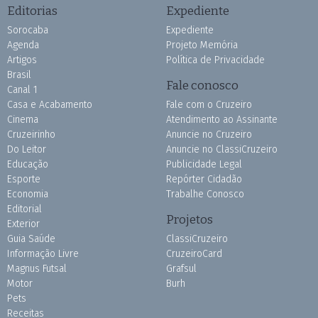
Editorias
Expediente
Sorocaba
Expediente
Agenda
Projeto Memória
Artigos
Política de Privacidade
Brasil
Fale conosco
Canal 1
Casa e Acabamento
Fale com o Cruzeiro
Cinema
Atendimento ao Assinante
Cruzeirinho
Anuncie no Cruzeiro
Do Leitor
Anuncie no ClassiCruzeiro
Educação
Publicidade Legal
Esporte
Repórter Cidadão
Economia
Trabalhe Conosco
Editorial
Projetos
Exterior
Guia Saúde
ClassiCruzeiro
Informação Livre
CruzeiroCard
Magnus Futsal
Grafsul
Motor
Burh
Pets
Receitas