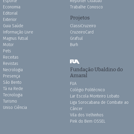
Esporte
Repórter Cidadão
Economia
Trabalhe Conosco
Editorial
Projetos
Exterior
Guia Saúde
ClassiCruzeiro
Informação Livre
CruzeiroCard
Magnus Futsal
Grafsul
Motor
Burh
Pets
Receitas
Revistas
Fundação Ubaldino do
Necrologia
Amaral
Presença
São Bento
FUA
Tá na Rede
Colégio Politécnico
Tecnologia
Lar Escola Monteiro Lobato
Turismo
Liga Sorocabana de Combate ao
Uniso Ciência
Câncer
Vila dos Velhinhos
Pink do Bem OSSEL